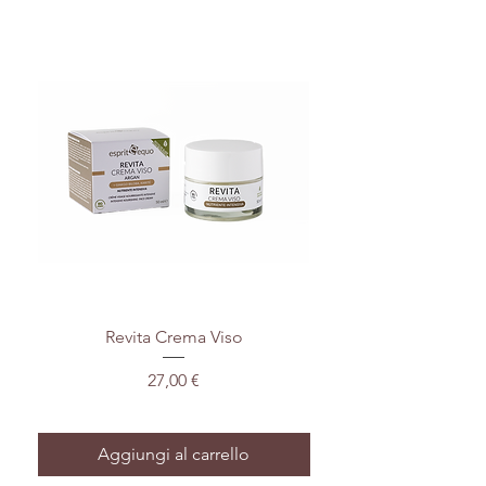
Revita Crema Viso
Detergente Viso - PEL
Prezzo
27,00 €
Aggiungi al carrello