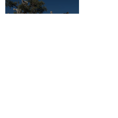
Ma cosa ci fanno delle capre
su un albero?